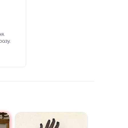
я.
азу.