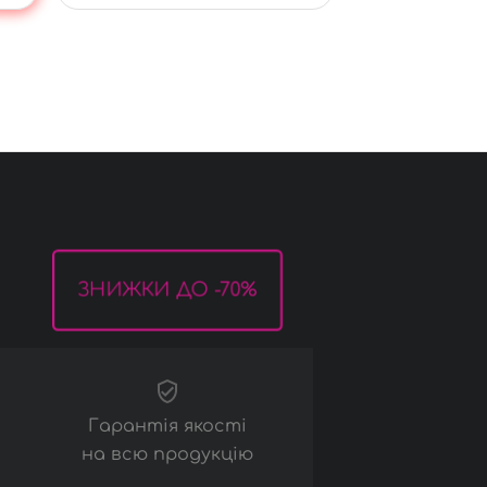
витонченість та
практичність, що робить їх
ідеальним вибором для будь-
якої пори року.
Аксесуари
льяни
Панчохи
Рукавички
ЗНИЖКИ ДО -70%
Маски
Інше
Гарантія якості
на всю продукцію