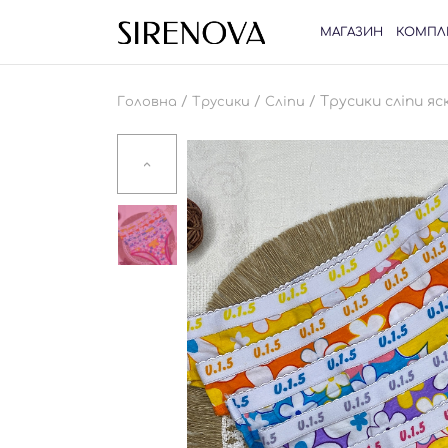
МАГАЗИН
КОМПЛ
/
/
/ Трусики сліпи яс
Головна
Трусики
Сліпи