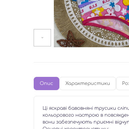
Опис
Характеристики
Ро
Ці яскраві бавовняні трусики слі
кольорового настрою в повсякден
вони забезпечують приємні відчу