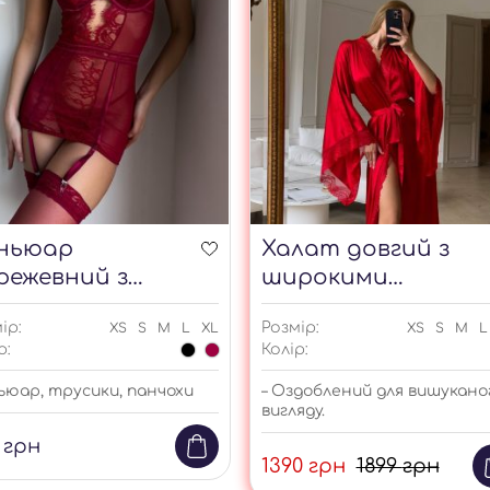
ньюар
Халат довгий з
режевний з
широкими
нчохами з
рукавами з
ір:
Розмір:
XS
S
M
L
XL
XS
S
M
L
ртупеєю
мереживом
р:
Колір:
ьюар, трусики, панчохи
– Оздоблений для вишукано
вигляду.
9
грн
1390
грн
1899
грн