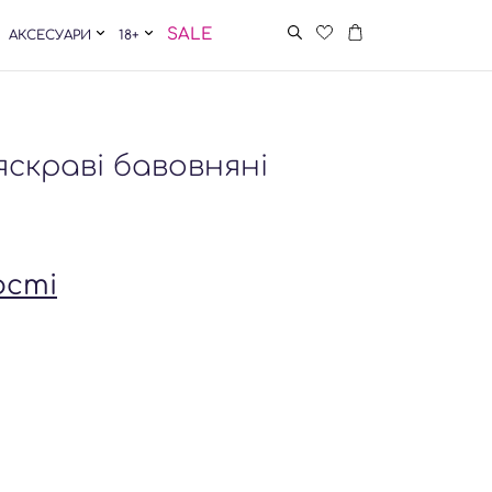
SALE
АКСЕСУАРИ
18+
яскраві бавовняні
ості