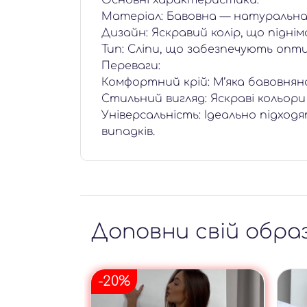
Основні характеристики:
Матеріал: Бавовна — натуральна
Дизайн: Яскравий колір, що підні
Тип: Сліпи, що забезпечують оп
Переваги:
Комфортний крій: М’яка бавовнян
Стильний вигляд: Яскраві кольори
Універсальність: Ідеально підход
випадків.
Доповни свій обра
-20%