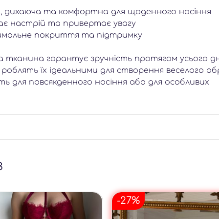
, дихаюча та комфортна для щоденного носіння
має настрій та привертає увагу
тимальне покриття та підтримку
а тканина гарантує зручність протягом усього дн
 роблять їх ідеальними для створення веселого обр
ять для повсякденного носіння або для особливих
з
-27%