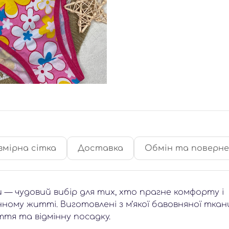
змірна сітка
Доставка
Обмін та поверн
пи — чудовий вибір для тих, хто прагне комфорту і
ному житті. Виготовлені з м’якої бавовняної ткан
ття та відмінну посадку.