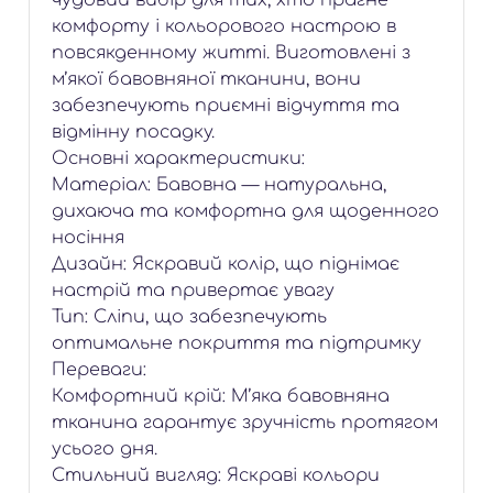
чудовий вибір для тих, хто прагне
комфорту і кольорового настрою в
повсякденному житті. Виготовлені з
м’якої бавовняної тканини, вони
забезпечують приємні відчуття та
відмінну посадку.
Основні характеристики:
Матеріал: Бавовна — натуральна,
дихаюча та комфортна для щоденного
носіння
Дизайн: Яскравий колір, що піднімає
настрій та привертає увагу
Тип: Сліпи, що забезпечують
оптимальне покриття та підтримку
Переваги:
Комфортний крій: М’яка бавовняна
тканина гарантує зручність протягом
усього дня.
Стильний вигляд: Яскраві кольори