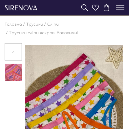
/
/
Головна
Трусики
Сліпи
/ Трусики сліпи яскраві бавовняні