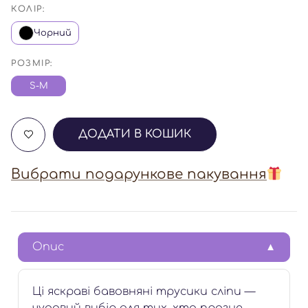
КОЛІР:
Чорний
РОЗМІР:
S-M
ДОДАТИ В КОШИК
Вибрати подарункове пакування
Опис
Ці яскраві бавовняні трусики сліпи —