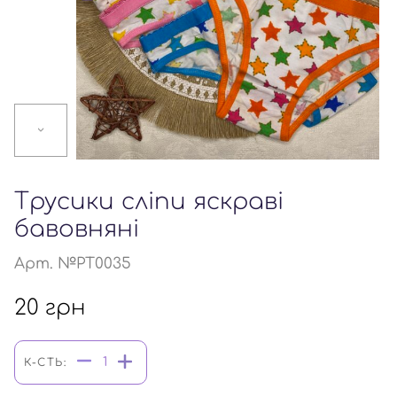
Трусики сліпи яскраві
бавовняні
Арт. №PT0035
20
грн
К-СТЬ: