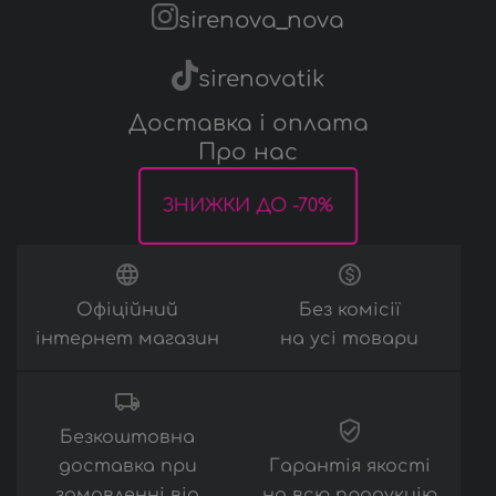
Трусики
sirenova_nova
Аксесуари
sirenovatik
Доставка і оплата
Про нас
ЗНИЖКИ ДО -70%
Офіційний
Без комісії
інтернет магазин
на усі товари
Безкоштовна
доставка при
Гарантія якості
замовленні від
на всю продукцію