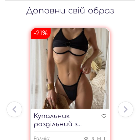
Доповни свій образ
-21%
Купальник
роздільний з
прозорим ліфом
Розмір:
XS
S
M
L