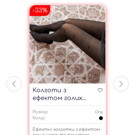
-33%
Колготи з
ефектом голих
ніжок з хрестами
Розмір:
One
Колір:
Ефектні колготки з ефектом
голих ніжок та принтом