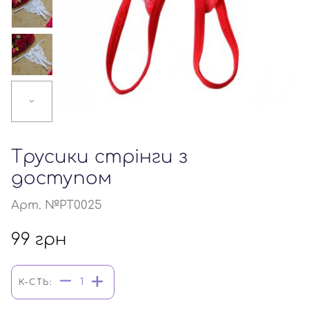
Трусики стрінги з
доступом
Арт. №PT0025
99
грн
К-СТЬ: