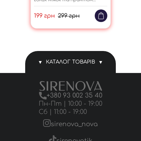
“хрестики”
199
грн
299
грн
КАТАЛОГ ТОВАРІВ
Магазин
+380 93 002 35 40
Комплекти білизни
Пн-Пт | 10:00 - 19:00
Сб | 11:00 - 19:00
Трусики
sirenova_nova
Аксесуари
sirenovatik