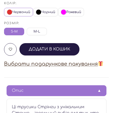
КОЛІР:
Червоний
Чорний
Рожевий
РОЗМІР:
S-M
M-L
ДОДАТИ В КОШИК
Вибрати подарункове пакування
Опис
Ці трусики Стрінги з унікальним