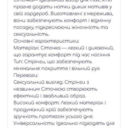
Сіточка— ідеальний вибір для тих, хто
прагне додати нотки диких мотивів у
свій гардероб. Виготовлені з мережива,
вони забезпечують комфорт і відмінну
посадку, підкреслюючи жіночність та
сексуальність.
Основні характеристики:
Матеріал: Сіточка — легкий і дихаючий,
що гарантує комфорт під час носіння
Тип: Стрінги, що забезпечують
мінімальне покриття і вільний рух
Переваги:
Сексуальний вигляд: Стрінги з
незвичним Сіточкою створюють
ефектний і звабливий образ.
Високий комфорт: Легкий матеріал і
продуманий крій забезпечують
зручність протягом усього дня.
Універсальність: Ідеально підходять для