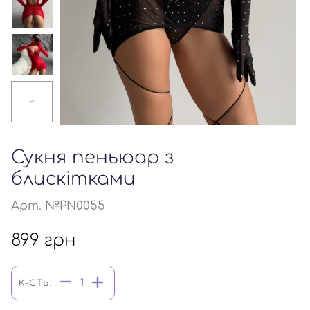
Сукня пеньюар з
блискітками
Арт. №PN0055
899
грн
К-СТЬ: