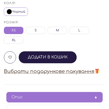
КОЛІР:
Чорний
РОЗМІР:
XS
S
M
L
XL
ДОДАТИ В КОШИК
Вибрати подарункове пакування
Опис