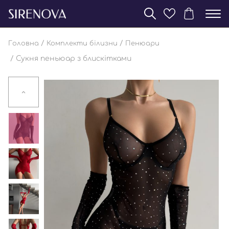
/
/
Головна
Комплекти білизни
Пенюари
/ Сукня пеньюар з блискітками