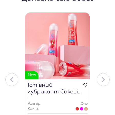
New
Їстівний
лубрикант CokeLife
на водній основі
Розмір:
One
Колір: