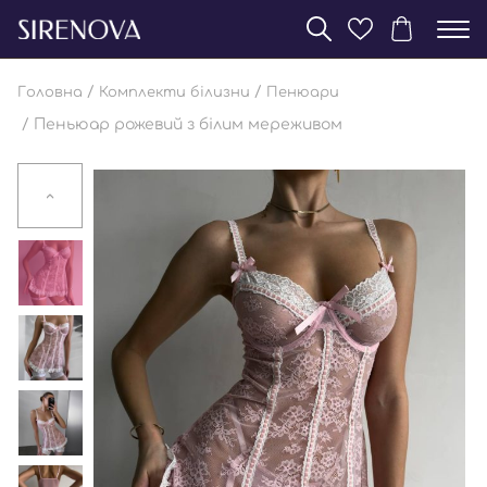
/
/
Головна
Комплекти білизни
Пенюари
/ Пеньюар рожевий з білим мереживом