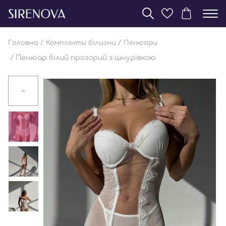
/
/
Головна
Комплекти білизни
Пенюари
/ Пенюар білий прозорий з шнурівкою