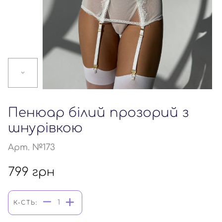
Пенюар білий прозорий з
шнурівкою
Арт. №173
799
грн
К-СТЬ: