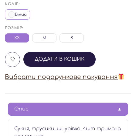
КОЛІР:
Білий
РОЗМІР:
XS
M
S
ДОДАТИ В КОШИК
Вибрати подарункове пакування
Опис
Сукня, трусики, шнурівка, 4шт тримача