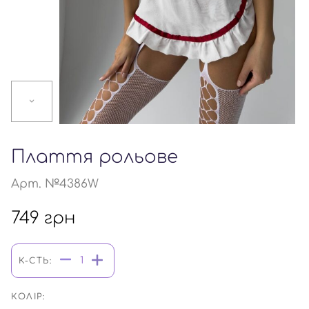
Плаття рольове
Арт. №4386W
749
грн
К-СТЬ:
КОЛІР: