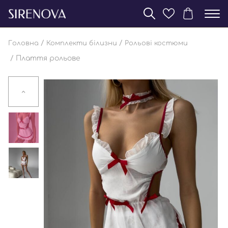
/
/
Головна
Комплекти білизни
Рольові костюми
/ Плаття рольове