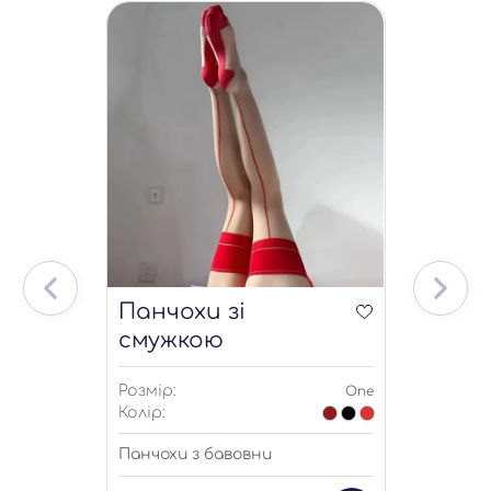
Панчохи зі
смужкою
Розмір:
One
Колір:
Панчохи з бавовни