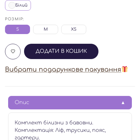
Білий
РОЗМІР:
S
M
XS
ДОДАТИ В КОШИК
Вибрати подарункове пакування
Опис
Комплект білизни з бавовни.
Комплектація: Ліф, трусики, пояс,
гартери.