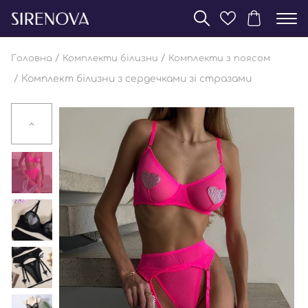
/
/
Головна
Комплекти білизни
Комплекти з поясом
/ Комплект білизни з сердечками зі стразами