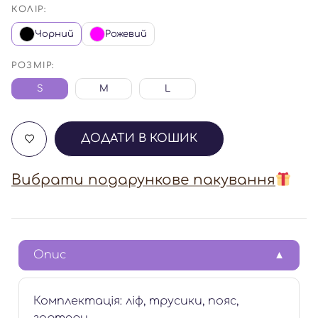
КОЛІР:
Чорний
Рожевий
РОЗМІР:
S
M
L
ДОДАТИ В КОШИК
Вибрати подарункове пакування
Опис
Комплектація: ліф, трусики, пояс,