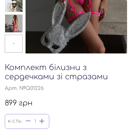
Комплект білизни з
сердечками зі стразами
Арт. №Q01226
899
грн
К-СТЬ: