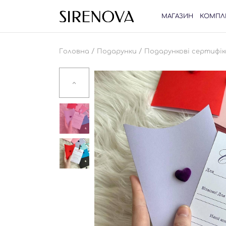
МАГАЗИН
КОМПЛ
/
/
Головна
Подарунки
Подарункові сертифі