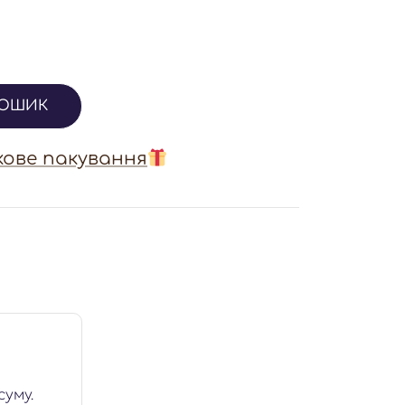
КОШИК
ове пакування
суму.