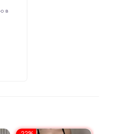
о в
-22%