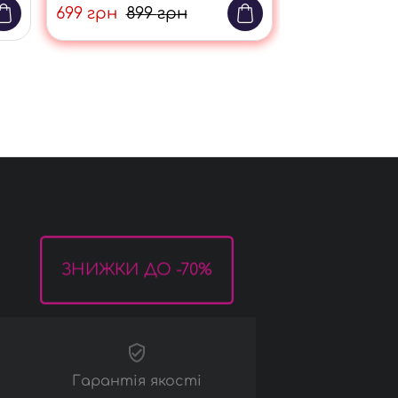
699
грн
899
грн
Аксесуари
льяни
Панчохи
Рукавички
ЗНИЖКИ ДО -70%
Маски
Інше
Гарантія якості