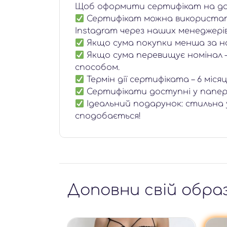
Щоб оформити сертифікат на дові
Сертифікат можна використати
Instagram через наших менеджерів
Якщо сума покупки менша за н
Якщо сума перевищує номінал 
способом.
Термін дії сертифіката – 6 міся
Сертифікати доступні у папе
Ідеальний подарунок: стильна
сподобається!
Доповни свій обра