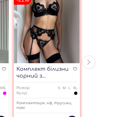
Комплект білизни
Панчохи м
чорний з
сердечками
Розмір:
Розмір:
XXL
S
M
L
XL
Колір:
Колір:
З мереживом, б
Комплектація: ліф, трусики,
пояс
220
грн