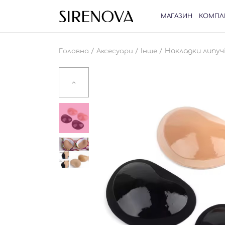
МАГАЗИН
КОМПЛ
/
/
/ Накладки липуч
Головна
Аксесуари
Інше