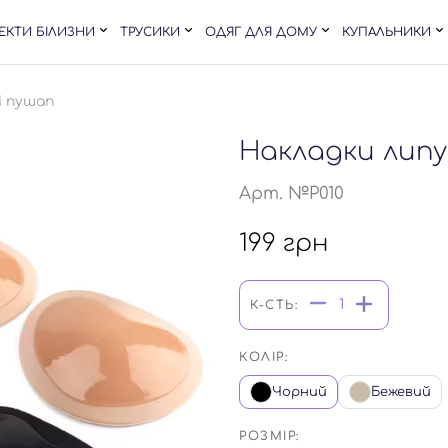
ЕКТИ БІЛИЗНИ
ТРУСИКИ
ОДЯГ ДЛЯ ДОМУ
КУПАЛЬНИКИ
і пушап
Накладки липу
Арт. №P010
199
грн
К-СТЬ:
КОЛІР:
Чорний
Бежевий
РОЗМІР: