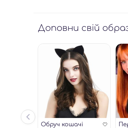
Доповни свій обра
соски з
Обруч кошачі
Пе