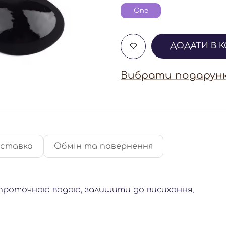
One
ДОДАТИ В 
Вибрати подарунк
ставка
Обмін та повернення
 проточною водою, залишити до висихання,