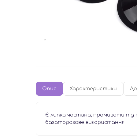
Опис
Характеристики
До
Є липка частина, промивати під
багаторазове використання