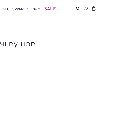
SALE
АКСЕСУАРИ
18+
чі пушап