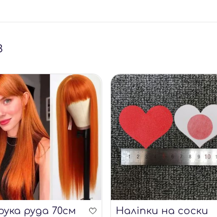
з
рука руда 70см
Наліпки на соски