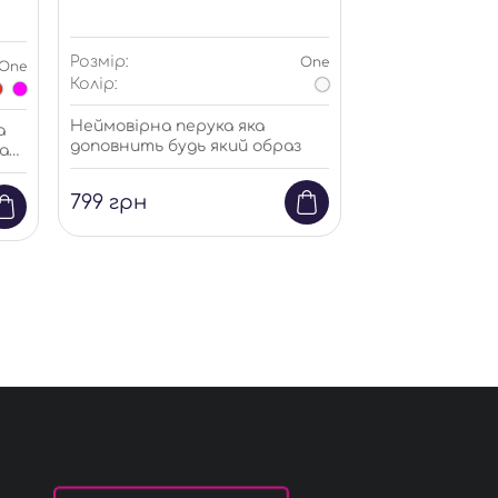
Розмір:
Розмір:
One
One
Колір:
Колір:
Неймовірна перука яка
Як на фото
а
доповнить будь який образ
азу
99
грн
для
799
грн
Аксесуари
льяни
Панчохи