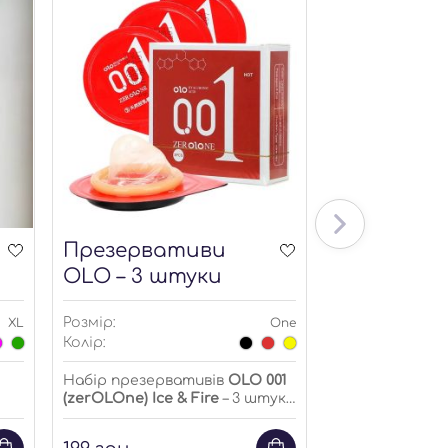
Презервативи
Гольфи біл
OLO – 3 штуки
Розмір:
Розмір:
XL
One
Колір:
Колір:
Розміри: one-si
Набір презервативів
OLO 001
(zerOLOne) Ice & Fire
– 3 штуки
у коробці.
249
грн