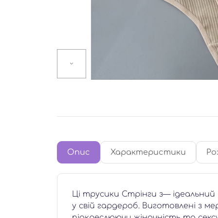
Опис
Характеристики
Ро
Ці трусики Стрінги з— ідеальний
у свій гардероб. Виготовлені з м
підкреслюючи жіночність та сексу