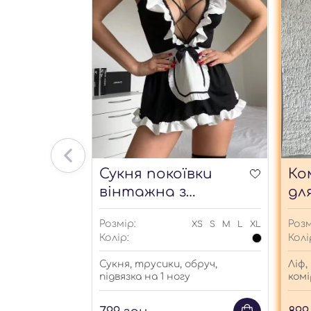
Сукня покоївки
Ко
lice
вінтажна з
дл
рюшами
ст
Розмір:
Розм
S
M
L
XL
XS
S
M
L
XL
пі
Колір:
Колі
лект поліція.
Сукня, трусики, обруч,
Ліф,
підвязка на 1 ногу
комі