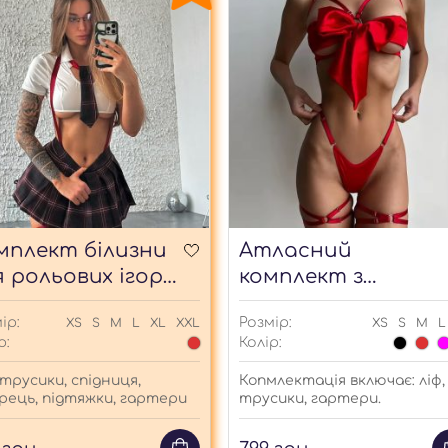
мплект білизни
Атласний
я рольових ігор
комплект з
удентка з
бантом
ір:
Розмір:
XS
S
M
L
XL
XXL
XS
S
M
L
дтяжками
р:
Колір:
 трусики, спідниця,
Копмлектація включає: ліф,
рець, підтяжки, гартери
трусики, гартери.