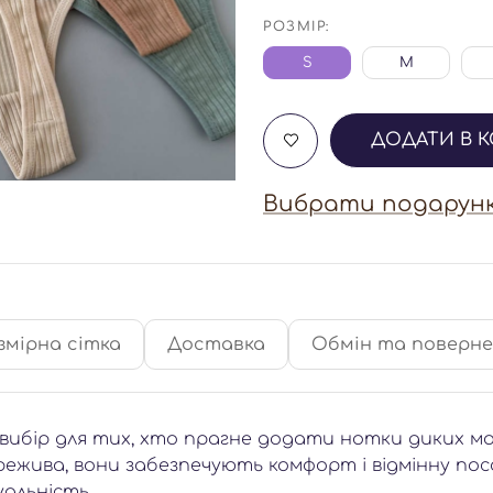
РОЗМІР:
S
M
ДОДАТИ В 
Вибрати подарунк
змірна сітка
Доставка
Обмін та поверн
 вибір для тих, хто прагне додати нотки диких м
ережива, вони забезпечують комфорт і відмінну пос
альність.