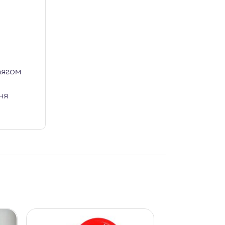
тягом
ня