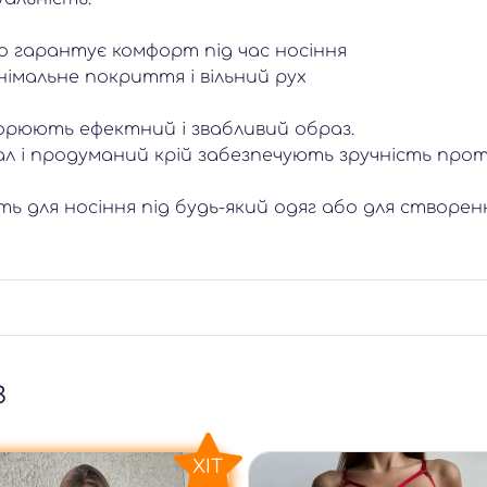
що гарантує комфорт під час носіння
німальне покриття і вільний рух
орюють ефектний і звабливий образ.
л і продуманий крій забезпечують зручність про
ять для носіння під будь-який одяг або для створен
з