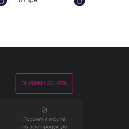
199
грн
Аксесуари
льяни
Панчохи
Рукавички
ЗНИЖКИ ДО -70%
Маски
Інше
Гарантія якості
на всю продукцію