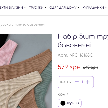
ЕКТИ БІЛИЗНИ
ТРУСИКИ
ОДЯГ ДЛЯ ДОМУ
КУПАЛЬНИКИ
усики стрінги бавовняні
Набір 5шт тр
бавовняні
Арт. №CH6168C
579
грн
645
грн
К-СТЬ:
КОЛІР:
Чорний