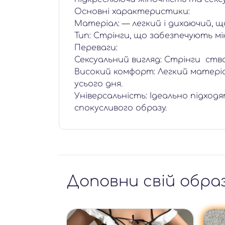
Основні характеристики:
Матеріал: — легкий і дихаючий, 
Тип: Стрінги, що забезпечують мі
Переваги:
Сексуальний вигляд: Стрінги ств
Високий комфорт: Легкий матеріа
усього дня.
Універсальність: Ідеально підход
спокусливого образу.
Доповни свій обра