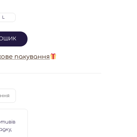
L
КОШИК
ове пакування
ення
отивів
адку,