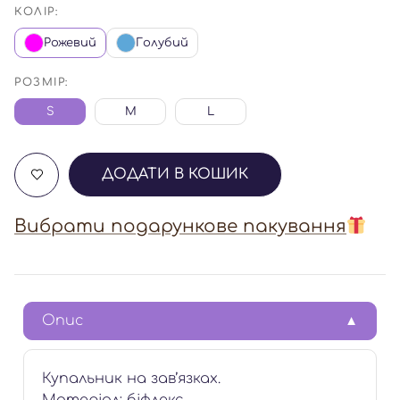
КОЛІР:
Рожевий
Голубий
РОЗМІР:
S
M
L
ДОДАТИ В КОШИК
Вибрати подарункове пакування
Опис
Купальник на зав’язках.