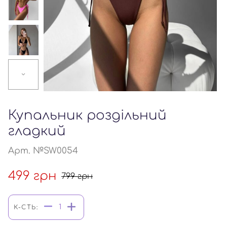
Купальник роздільний
гладкий
Арт. №SW0054
499
грн
799
грн
К-СТЬ: