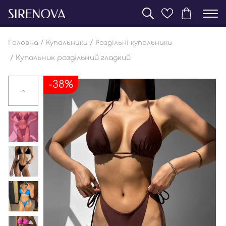
/
/
Головна
Купальники
Роздільні купальники
/ Купальник роздільний гладкий
-38%