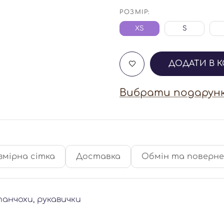
РОЗМІР:
XS
S
ДОДАТИ В 
Вибрати подарунк
змірна сітка
Доставка
Обмін та поверн
 панчохи, рукавички