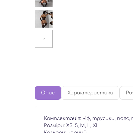
Опис
Характеристики
Ро
Комплектація: ліф, трусики, пояс,
Розміри: XS, S, M, L, XL
Кольори: чорний.