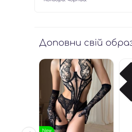
Доповни свій обра
New