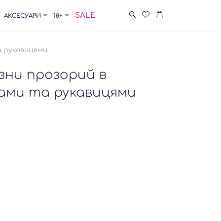
SALE
АКСЕСУАРИ
18+
а рукавицями
зни прозорий в
хами та рукавицями