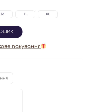
M
L
XL
КОШИК
ове пакування
ення