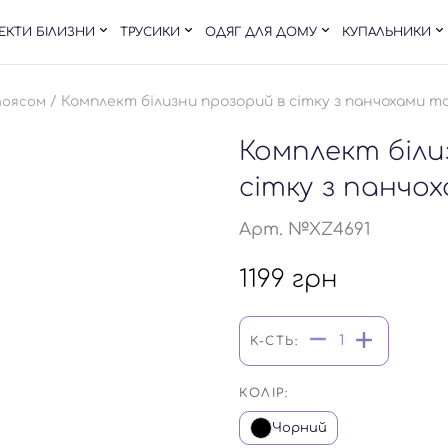
ЕКТИ БІЛИЗНИ
ТРУСИКИ
ОДЯГ ДЛЯ ДОМУ
КУПАЛЬНИКИ
/ Комплект білизни прозорий в сітку з панчохами т
поясом
Комплект біли
сітку з панчо
Арт. №XZ4691
1199
грн
К-СТЬ:
КОЛІР:
Чорний