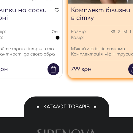
ліпки на соски
Комплект білизни
рні
в сітку
ір:
Розмір:
One
XS
S
M
L
р:
Колір:
айте трохи інтриги та
М’який ліф із кісточками
антності до свого образу
Комплектація: ліф + труси
ми наліпками на соски.
і, дихаючі та безпечні для
грн
799
грн
и, ці наліпки не лише
креслять вашу
відуальність, але й
езпечать комфорт і
неність у собі.
КАТАЛОГ ТОВАРІВ
лекти білизни
Трусики